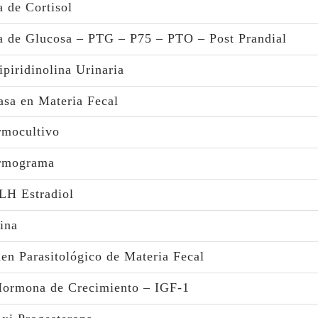
 de Cortisol
a de Glucosa – PTG – P75 – PTO – Post Prandial
piridinolina Urinaria
asa en Materia Fecal
rmocultivo
rmograma
LH Estradiol
ina
n Parasitológico de Materia Fecal
ormona de Crecimiento – IGF-1