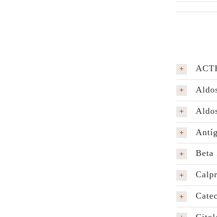
ACTH
Aldos
Aldos
Antíg
Beta 
Calpr
Catec