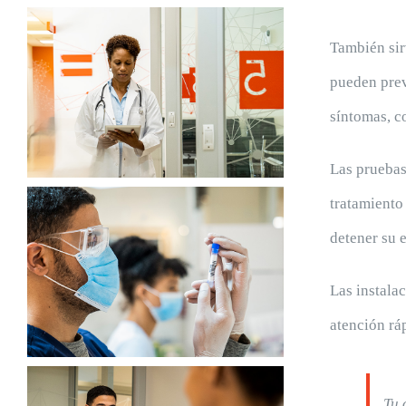
También sir
pueden prev
síntomas, c
Las pruebas
tratamiento
detener su 
Las instala
atención ráp
Tu 