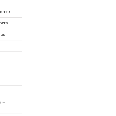
horro
orro
rus
B –