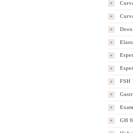
Curva
Curv
Deoxi
Elast
Espe
Espe
FSH 
Gastr
Exame
GH H