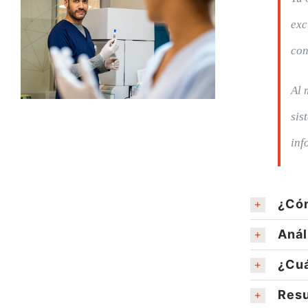
exc
con
Al 
sis
inf
¿Cóm
Anál
¿Cuá
Resu