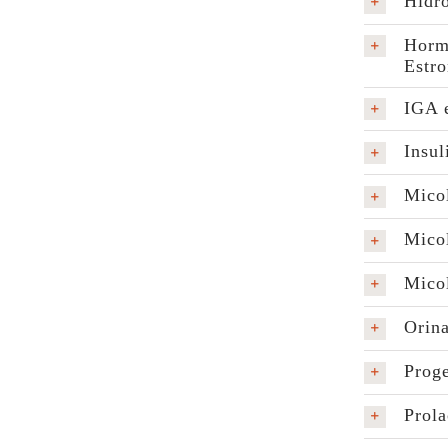
Hidro
Hormo
Estro
IGA e
Insul
Mico
Micol
Mico
Orin
Proge
Prola