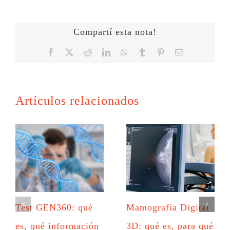
Compartí esta nota!
Facebook
X
Reddit
LinkedIn
WhatsApp
Tumblr
Pinterest
Correo
electrónico
Artículos relacionados
Test GEN360: qué
Mamografía Digital
es, qué información
3D: qué es, para qué