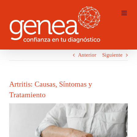
Saltar
al
contenido
Anterior
Siguiente
Artritis: Causas, Síntomas y
Tratamiento
Ver
imagen
más